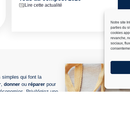
Lire cette actualité
Notre site I
parties du s
cookies app
revanche, no
sociaux, flu
consentemen
 simples qui font la
r
,
donner
ou
réparer
pour
s économies. Privilégiez une
rer sur l’essentiel, vous
 pour transformer les déchets
déchet est inévitable,
triez-le