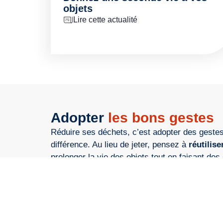
objets
Lire cette actualité
Adopter
les bons gestes
Réduire ses déchets, c’est adopter des gestes
différence. Au lieu de jeter, pensez à
réutilise
prolonger la vie des objets tout en faisant de
consommation plus responsable, qui se concent
limiterez le gaspillage et le superflu.
Le compostage est aussi une solution efficace
organiques en
ressource naturelle
. Et si un 