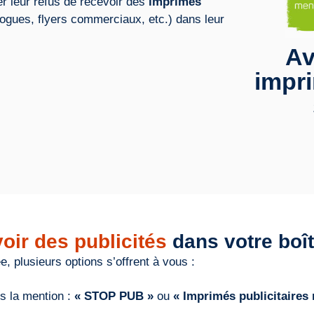
r leur refus de recevoir des
imprimés
ogues, flyers commerciaux, etc.) dans leur
Av
impri
oir des publicités
dans votre boît
, plusieurs options s’offrent à vous :
es la mention :
« STOP PUB »
ou
« Imprimés publicitaires 