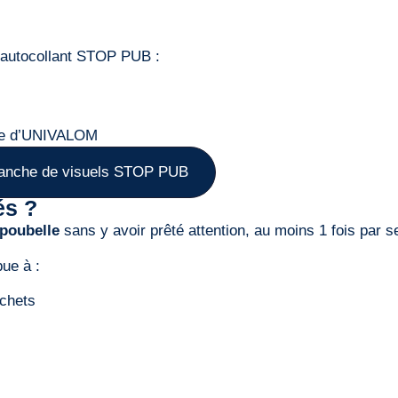
n autocollant STOP PUB :
ite d’UNIVALOM
planche de visuels STOP PUB
és ?
a poubelle
sans y avoir prêté attention, au moins 1 fois par 
bue à :
échets