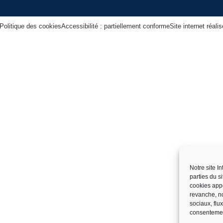
Politique des cookies
Accessibilité : partiellement conforme
Site internet réal
Notre site I
parties du s
cookies app
revanche, no
sociaux, flu
consentemen