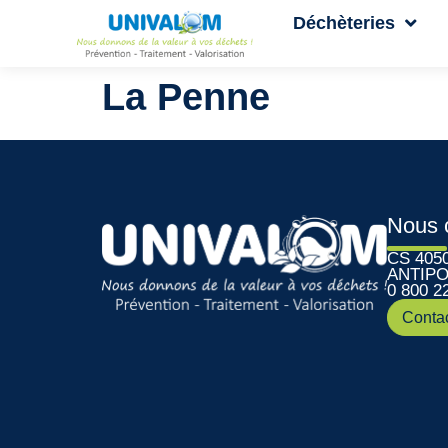
Déchèteries
La Penne
Nous 
CS 405
ANTIPO
0 800 2
Conta