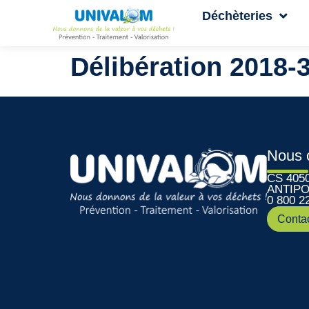
Déchèteries
Délibération 2018-
Nous 
CS 405
ANTIPO
0 800 2
Conta