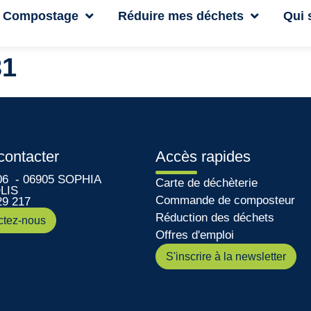
Compostage
Réduire mes déchets
Qui
31
contacter
Accès rapides
06 - 06905 SOPHIA
Carte de déchèterie
LIS
Commande de composteur
29 217
Réduction des déchets
ctez-nous
Offres d'emploi
S'inscrire à la newsletter