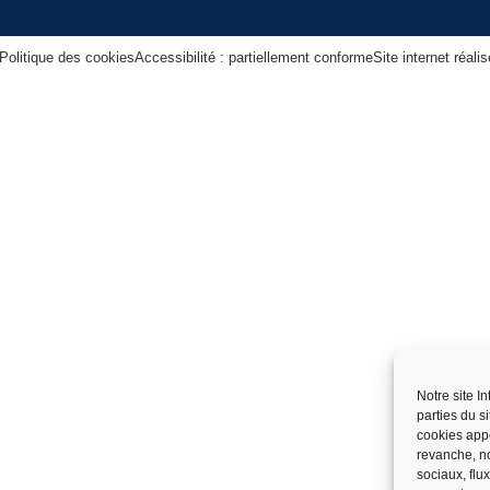
Politique des cookies
Accessibilité : partiellement conforme
Site internet réal
Notre site I
parties du s
cookies app
revanche, no
sociaux, flu