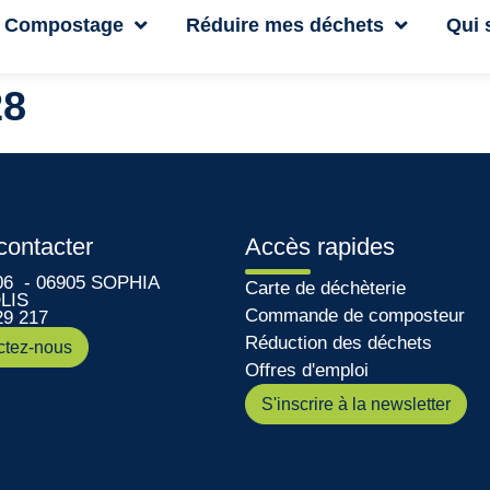
Compostage
Réduire mes déchets
Qui
28
contacter
Accès rapides
06 - 06905 SOPHIA
Carte de déchèterie
LIS
Commande de composteur
29 217
Réduction des déchets
ctez-nous
Offres d'emploi
S'inscrire à la newsletter