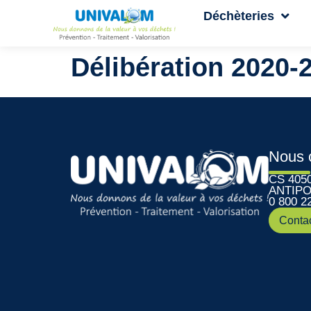
Déchèteries
Délibération 2020-
Nous 
CS 405
ANTIPO
0 800 2
Conta