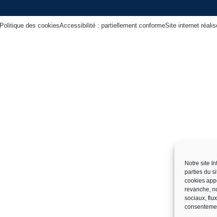
Politique des cookies
Accessibilité : partiellement conforme
Site internet réal
Notre site I
parties du s
cookies app
revanche, no
sociaux, flu
consentemen