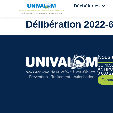
Déchèteries
Délibération 2022-
Nous 
CS 405
ANTIPO
0 800 2
Conta