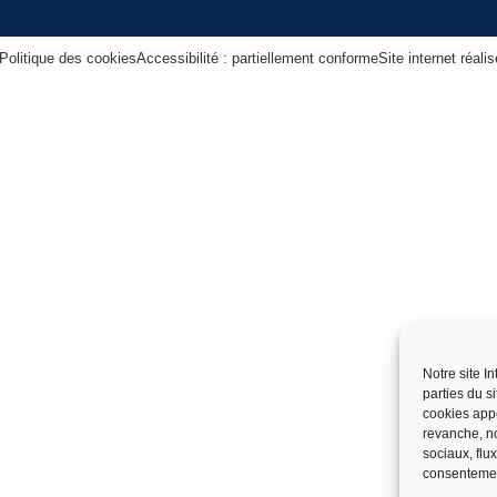
Politique des cookies
Accessibilité : partiellement conforme
Site internet réal
Notre site I
parties du s
cookies app
revanche, no
sociaux, flu
consentemen