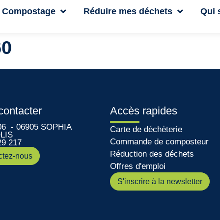
Compostage
Réduire mes déchets
Qui
60
contacter
Accès rapides
06 - 06905 SOPHIA
Carte de déchèterie
LIS
Commande de composteur
29 217
Réduction des déchets
ctez-nous
Offres d'emploi
S'inscrire à la newsletter