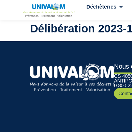
Déchèteries
Délibération 2023-
Nous 
CS 405
ANTIPO
0 800 2
Conta