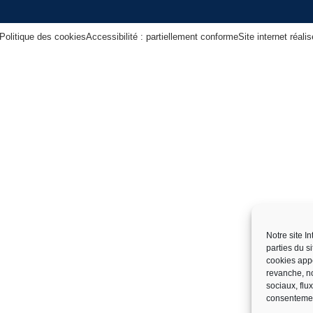
Politique des cookies
Accessibilité : partiellement conforme
Site internet réal
Notre site I
parties du s
cookies app
revanche, no
sociaux, flu
consentemen