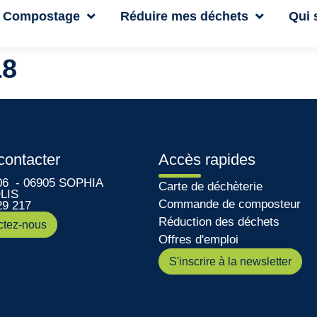
Compostage
Réduire mes déchets
Qui
18
contacter
Accès rapides
06 - 06905 SOPHIA
Carte de déchèterie
LIS
Commande de composteur
29 217
Réduction des déchets
ctez-nous
Offres d'emploi
S'inscrire à la newsletter