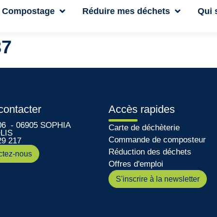
Compostage
Réduire mes déchets
Qui
37
contacter
Accès rapides
06 - 06905 SOPHIA
Carte de déchèterie
LIS
Commande de composteur
29 217
Réduction des déchets
ctez-nous
Offres d'emploi
S'inscrire à la newsletter