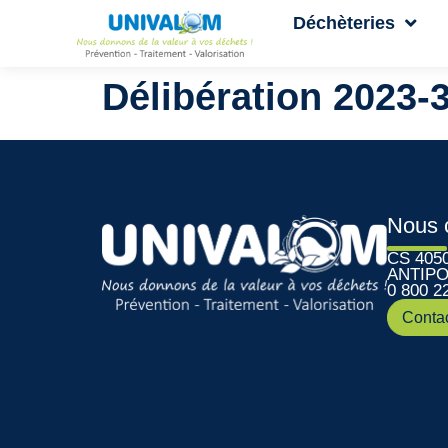
Déchèteries
Délibération 2023-
Nous 
CS 405
ANTIPO
0 800 2
Conta