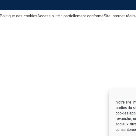
Politique des cookies
Accessibilité : partiellement conforme
Site internet réal
Notre site I
parties du s
cookies app
revanche, no
sociaux, flu
consentemen