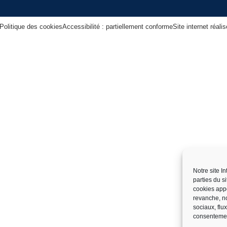
Politique des cookies
Accessibilité : partiellement conforme
Site internet réal
Notre site I
parties du s
cookies app
revanche, no
sociaux, flu
consentemen