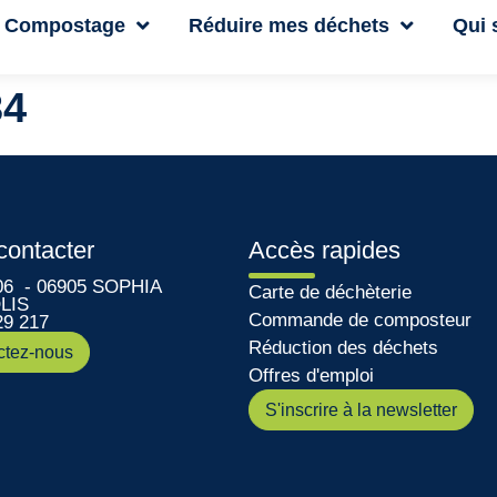
Compostage
Réduire mes déchets
Qui
34
contacter
Accès rapides
06 - 06905 SOPHIA
Carte de déchèterie
LIS
Commande de composteur
29 217
Réduction des déchets
ctez-nous
Offres d'emploi
S'inscrire à la newsletter