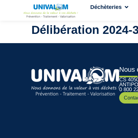
Déchèteries
Délibération 2024-
Nous 
CS 405
ANTIPO
0 800 2
Conta