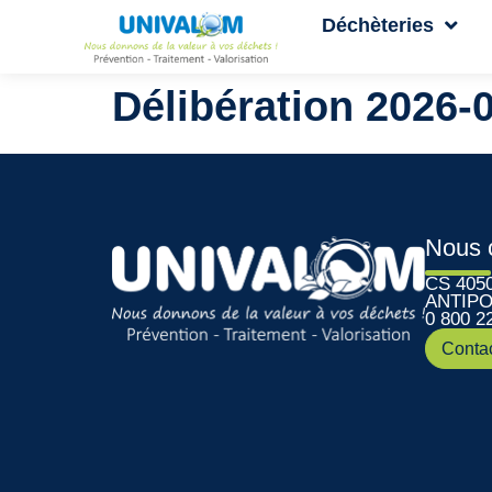
Déchèteries
Délibération 2026-
Nous 
CS 405
ANTIPO
0 800 2
Conta