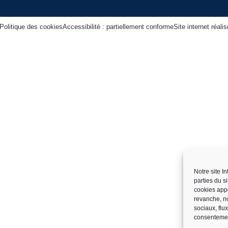
Politique des cookies
Accessibilité : partiellement conforme
Site internet réal
Notre site I
parties du s
cookies app
revanche, no
sociaux, flu
consentemen