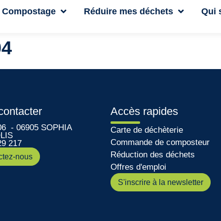
Compostage
Réduire mes déchets
Qui
04
contacter
Accès rapides
06 - 06905 SOPHIA
Carte de déchèterie
LIS
Commande de composteur
29 217
Réduction des déchets
ctez-nous
Offres d'emploi
S'inscrire à la newsletter