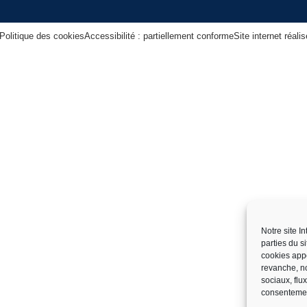
Politique des cookies
Accessibilité : partiellement conforme
Site internet réal
Notre site I
parties du s
cookies app
revanche, no
sociaux, flu
consentemen