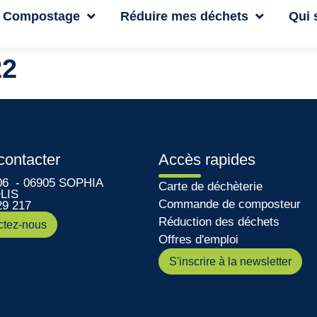
Compostage
Réduire mes déchets
Qui
22
contacter
Accès rapides
06 - 06905 SOPHIA
Carte de déchèterie
LIS
Commande de composteur
29 217
Réduction des déchets
ctez-nous
Offres d'emploi
S'inscrire à la newsletter