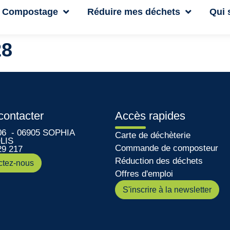
Compostage
Réduire mes déchets
Qui
28
contacter
Accès rapides
06 - 06905 SOPHIA
Carte de déchèterie
LIS
Commande de composteur
29 217
Réduction des déchets
ctez-nous
Offres d'emploi
S'inscrire à la newsletter