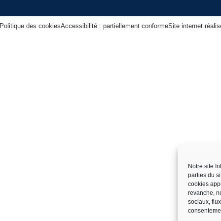
Politique des cookies
Accessibilité : partiellement conforme
Site internet réal
Notre site I
parties du s
cookies app
revanche, no
sociaux, flu
consentemen