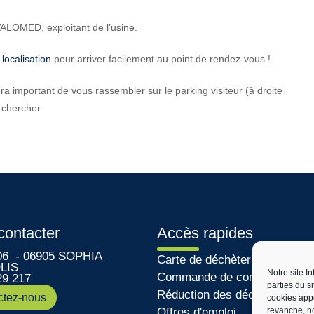
VALOMED, exploitant de l’usine.
 localisation
pour arriver facilement au point de rendez-vous !
a important de vous rassembler sur le parking visiteur (à droite
 chercher.
contacter
Accès rapides
06 - 06905 SOPHIA
Carte de déchèterie
LIS
Notre site I
Commande de composteur
29 217
parties du s
Réduction des déchets
ctez-nous
cookies app
revanche, no
Offres d'emploi